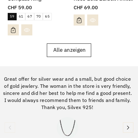
Normaler
Normaler
CHF 59.00
CHF 69.00
Preis
Preis
59
61
67
70
65
Alle anzeigen
Great offer for silver wear and a small, but good choice
b
of gold jewlery. The woman in the store is very friendly,
sincere and did her best to help me find a good present.
I would always recommend them to friends and family.
Thank you, Silvex 925!